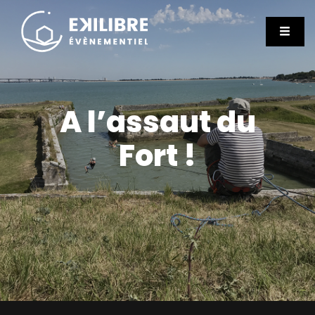
A l’assaut du
Fort !