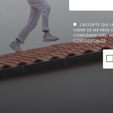
J'ACCEPTE QUE LE
CADRE DE MA PRISE
COMPLÉMENTAIRE, M
CONFIDENTIALITÉ
PLEASE
LEAVE
THIS
ALTERNATIVE:
FIELD